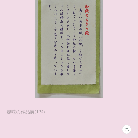
趣味の作品展
(
124
)