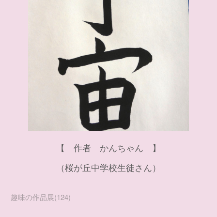
【 作者 かんちゃん 】
（桜が丘中学校生徒さん）
趣味の作品展
(
124
)