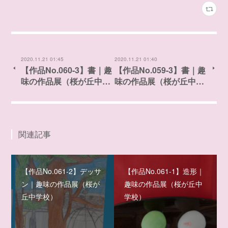
2020.11.21 01:45
2020.11.21 01:40
【作品No.060-3】書｜趣
【作品No.059-3】書｜趣
味の作品展（桜が丘中…
味の作品展（桜が丘中…
関連記事
【作品No.061-2】デッサ
【作品No.061-1】造形｜
ン｜趣味の作品展（桜が
趣味の作品展（桜が丘中
丘中学校）
学校）