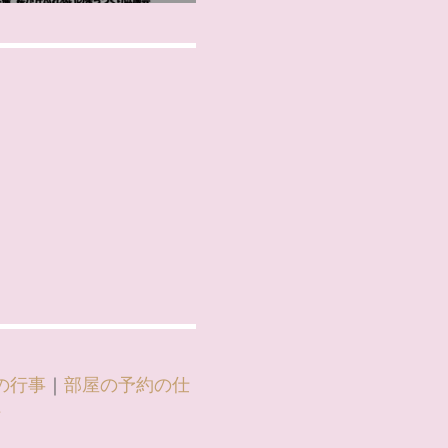
の行事
｜
部屋の予約の仕
信