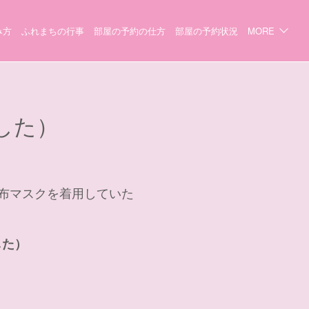
み方
ふれまちの行事
部屋の予約の仕方
部屋の予約状況
MORE
した）
布マスクを着用していた
した）
）