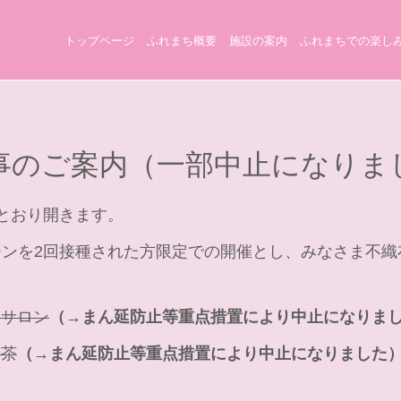
トップページ
ふれまち概要
施設の案内
ふれまちでの楽し
事のご案内（一部中止になりま
とおり開きます。
チンを2回接種された方限定での開催とし、みなさま不織
りサロン
（→まん延防止等重点措置により中止になりま
喫茶
（→まん延防止等重点措置により中止になりました