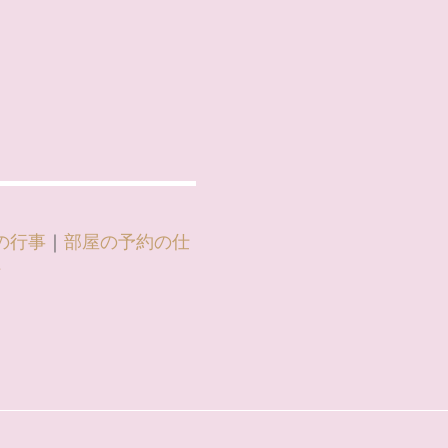
の行事
｜
部屋の予約の仕
信