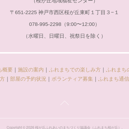
（桜が丘地域福祉センター）
〒651-2225 神戸市西区桜が丘東町１丁目３−１
078-995-2298（9:00〜12:00）
（水曜日、日曜日、祝祭日を除く）
ち概要
｜
施設の案内
｜
ふれまちでの楽しみ方
｜
ふれまち
方
｜
部屋の予約状況
｜
ボランティア募集
｜
ふれまち通
Copyright ©
2026
桜が丘ふれあいのまちづくり協議会（ふれまち桜が丘）
.