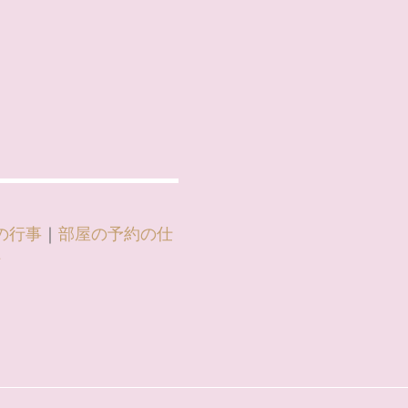
の行事
｜
部屋の予約の仕
信