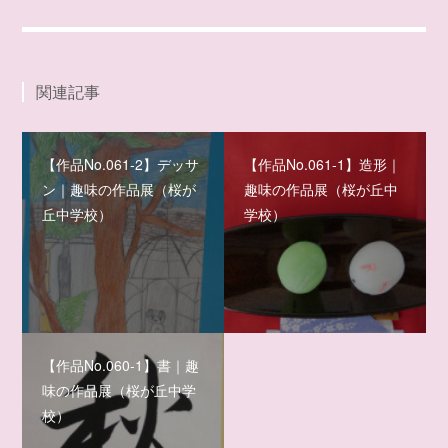
関連記事
【作品No.061-2】デッサ
【作品No.061-1】造形｜
ン｜趣味の作品展（桜が
趣味の作品展（桜が丘中
丘中学校）
学校）
【作品No.060-1】書｜趣
味の作品展（桜が丘中学
校）