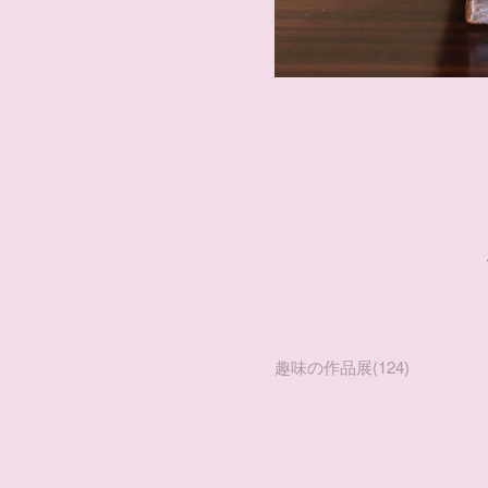
趣味の作品展
(
124
)