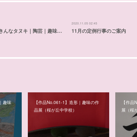
2020.11.05 02:45
ょうきんなタヌキ｜陶芸｜趣味…
11月の定例行事のご案内
ン｜趣味
【作品No.061-1】造形｜趣味の作
【作品N
品展（桜が丘中学校）
展（桜