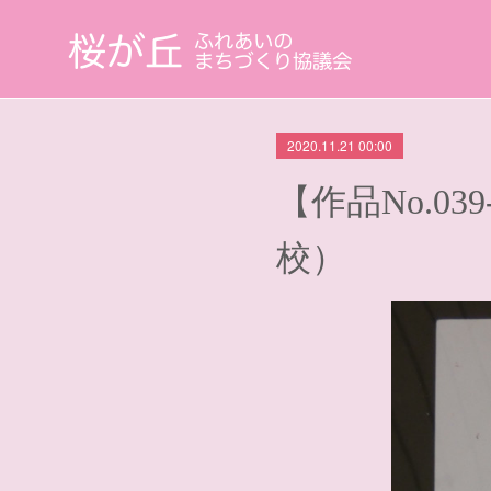
2020.11.21 00:00
【作品No.0
校）