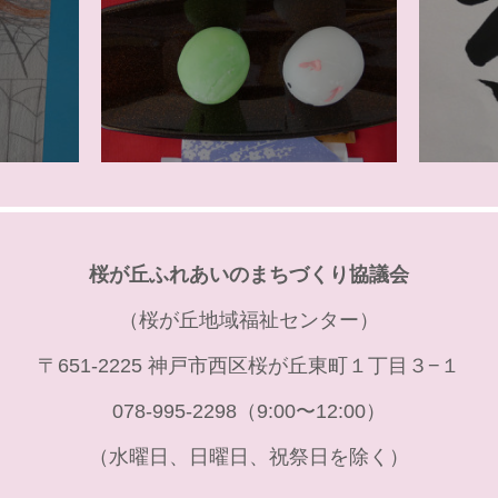
桜が丘ふれあいのまちづくり協議会
（桜が丘地域福祉センター）
〒651-2225 神戸市西区桜が丘東町１丁目３−１
078-995-2298（9:00〜12:00）
（水曜日、日曜日、祝祭日を除く）