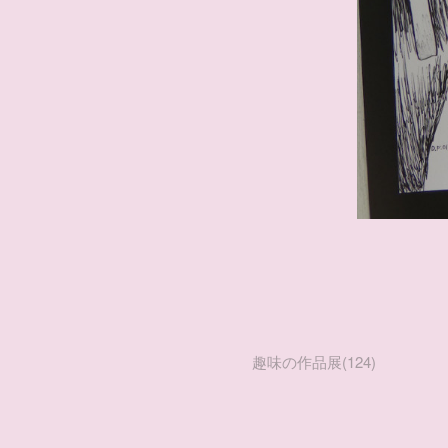
趣味の作品展
(
124
)