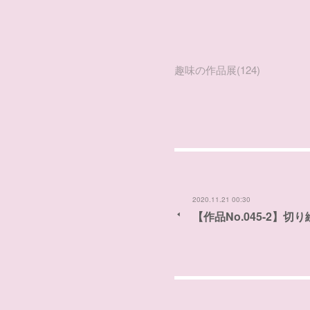
趣味の作品展
(
124
)
2020.11.21 00:30
【作品No.045-2】