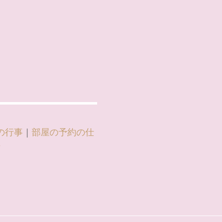
の行事
｜
部屋の予約の仕
信