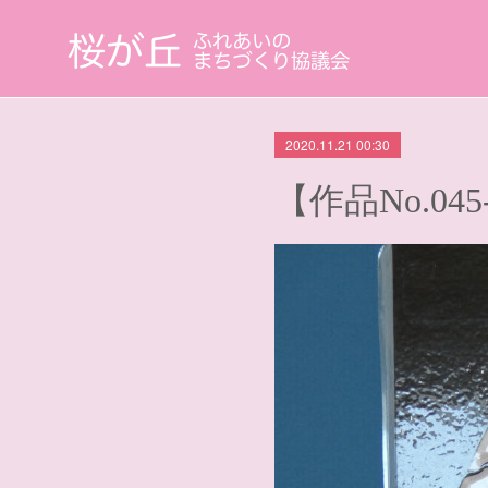
2020.11.21 00:30
【作品No.0