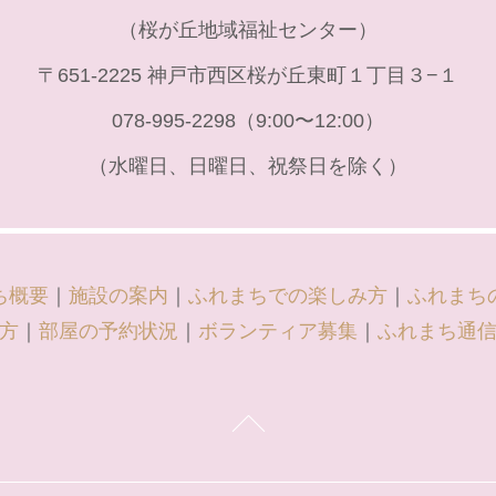
（桜が丘地域福祉センター）
〒651-2225 神戸市西区桜が丘東町１丁目３−１
078-995-2298（9:00〜12:00）
（水曜日、日曜日、祝祭日を除く）
ち概要
｜
施設の案内
｜
ふれまちでの楽しみ方
｜
ふれまち
方
｜
部屋の予約状況
｜
ボランティア募集
｜
ふれまち通