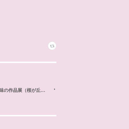
｜趣味の作品展（桜が丘…