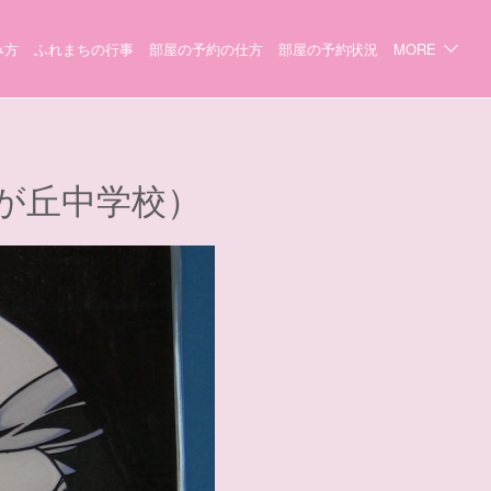
み方
ふれまちの行事
部屋の予約の仕方
部屋の予約状況
MORE
桜が丘中学校）