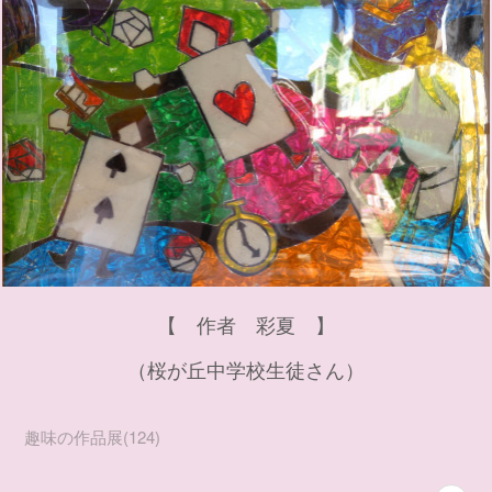
【 作者 彩夏 】
（桜が丘中学校生徒さん）
趣味の作品展
(
124
)