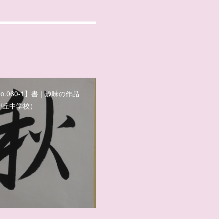
o.060-1】書｜趣味の作品
が丘中学校）