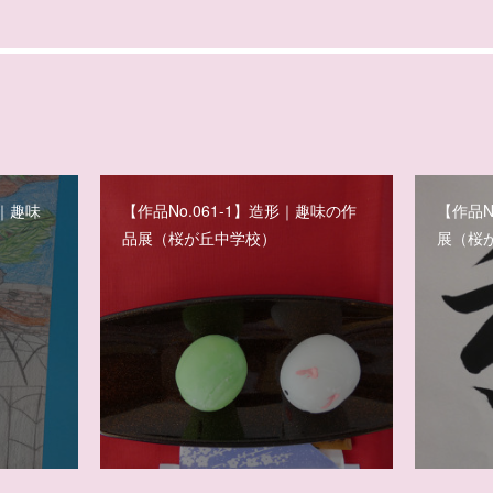
ン｜趣味
【作品No.061-1】造形｜趣味の作
【作品N
品展（桜が丘中学校）
展（桜