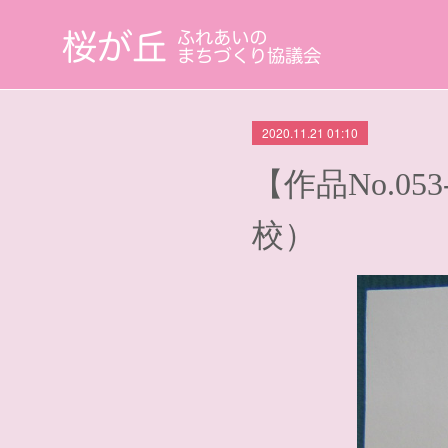
2020.11.21 01:10
【作品No.0
校）