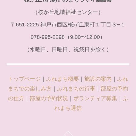
（桜が丘地域福祉センター）
〒651-2225 神戸市西区桜が丘東町１丁目３−１
078-995-2298（9:00〜12:00）
（水曜日、日曜日、祝祭日を除く）
トップページ
｜
ふれまち概要
｜
施設の案内
｜
ふれ
まちでの楽しみ方
｜
ふれまちの行事
｜
部屋の予約
の仕方
｜
部屋の予約状況
｜
ボランティア募集
｜
ふ
れまち通信