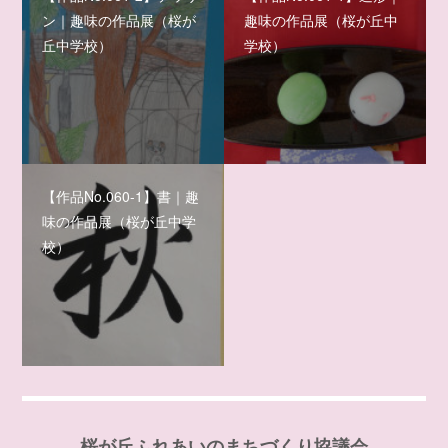
ン｜趣味の作品展（桜が
趣味の作品展（桜が丘中
丘中学校）
学校）
【作品No.060-1】書｜趣
味の作品展（桜が丘中学
校）
桜が丘ふれあいのまちづくり協議会