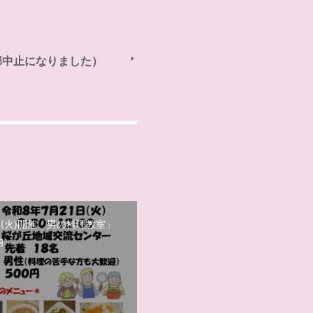
部中止になりました）
日(火)開催「男の料理教室」
内