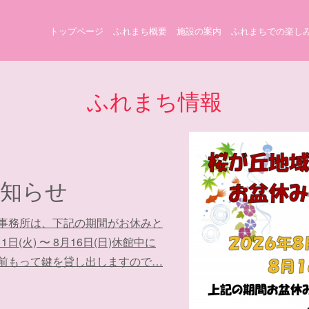
トップページ
ふれまち概要
施設の案内
ふれまちでの楽し
ふれまち情報
知らせ
事務所は、下記の期間がお休みと
日(火) 〜 8月16日(日)休館中に
前もって鍵を貸し出しますので…