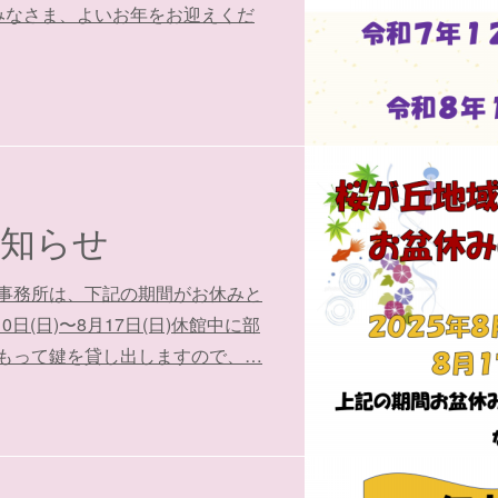
みなさま、よいお年をお迎えくだ
知らせ
事務所は、下記の期間がお休みと
日(日)〜8月17日(日)休館中に部
もって鍵を貸し出しますので、…