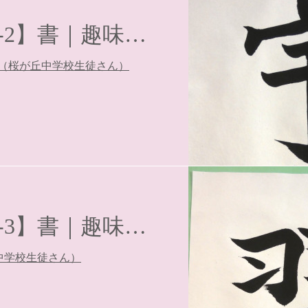
【作品No.060-2】書｜趣味の作品展（桜が丘中学校）
（桜が丘中学校生徒さん）
【作品No.059-3】書｜趣味の作品展（桜が丘中学校）
中学校生徒さん）