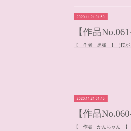
2020.11.21 01:50
【 作者 黒狐 】（桜が
2020.11.21 01:45
【 作者 かんちゃん 】