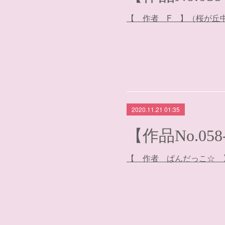
【 作者 F 】（桜が丘
2020.11.21 01:35
【 作者 ぱんだっこ☆ 