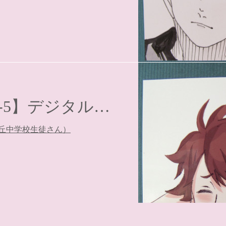
【作品No.057-5】デジタルイラスト｜趣味の作品展（桜が丘中学校）
丘中学校生徒さん）