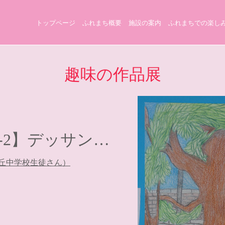
トップページ
ふれまち概要
施設の案内
ふれまちでの楽し
趣味の作品展
【作品No.061-2】デッサン｜趣味の作品展（桜が丘中学校）
丘中学校生徒さん）