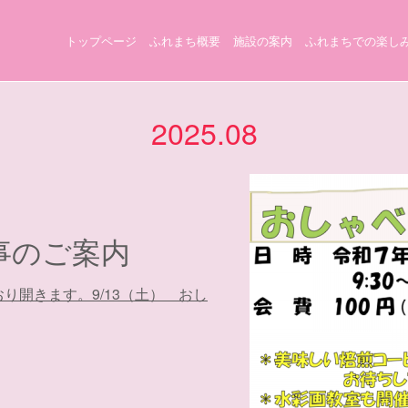
トップページ
ふれまち概要
施設の案内
ふれまちでの楽し
2025
.
08
事のご案内
り開きます。9/13（土） おし