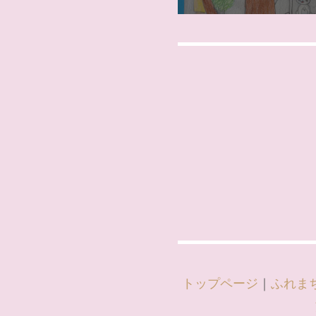
トップページ
｜
ふれま