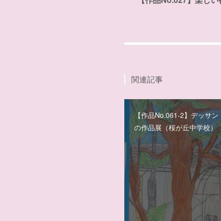
関連記事
【作品No.061-2】デッサ
の作品展（桜が丘中学校）