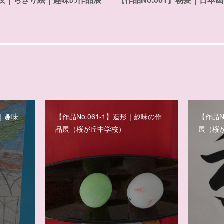
ン｜趣味
【作品No.061-1】造形｜趣味の作
【作品N
品展（桜が丘中学校）
展（桜