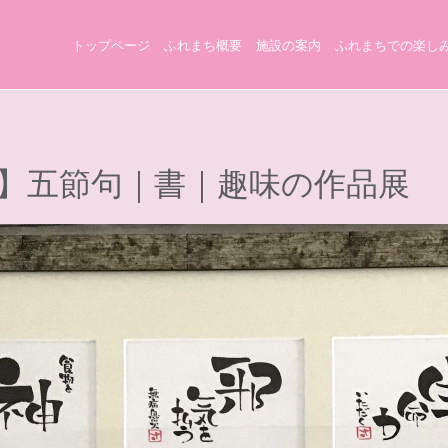
トップページ
ふれまち概要
施設の案内
ふれまちでの楽し
31】五節句｜書｜趣味の作品展