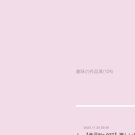
趣味の作品展
(
124
)
2020.11.20 23:30
【作品No.027】楽