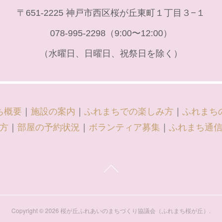
〒651-2225 神戸市西区桜が丘東町１丁目３−１
078-995-2298（9:00〜12:00）
（水曜日、日曜日、祝祭日を除く）
ち概要
｜
施設の案内
｜
ふれまちでの楽しみ方
｜
ふれまち
方
｜
部屋の予約状況
｜
ボランティア募集
｜
ふれまち通
Copyright ©
2026
桜が丘ふれあいのまちづくり協議会（ふれまち桜が丘）
.