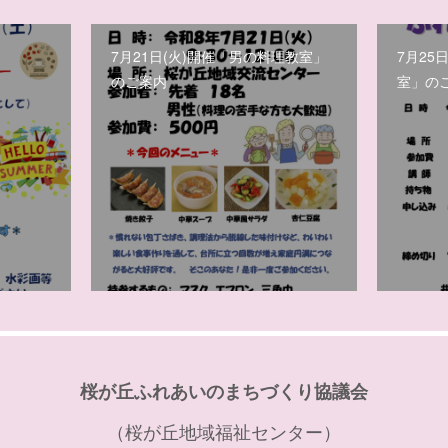
7月21日(火)開催「男の料理教室」
7月25
のご案内
室」の
桜が丘ふれあいのまちづくり協議会
（桜が丘地域福祉センター）