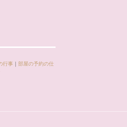
の行事
｜
部屋の予約の仕
信